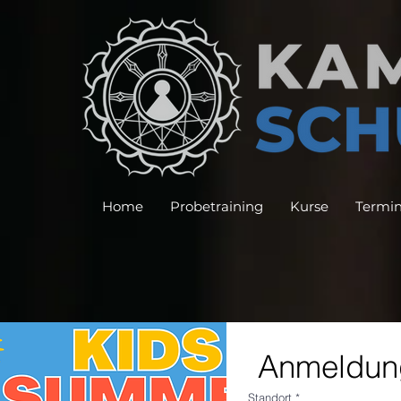
Home
Probetraining
Kurse
Termi
Anmeldu
Standort
*