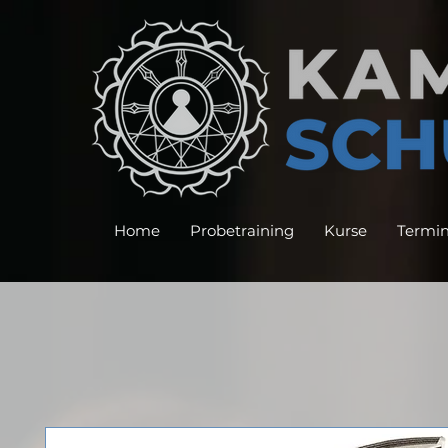
Home
Probetraining
Kurse
Termi