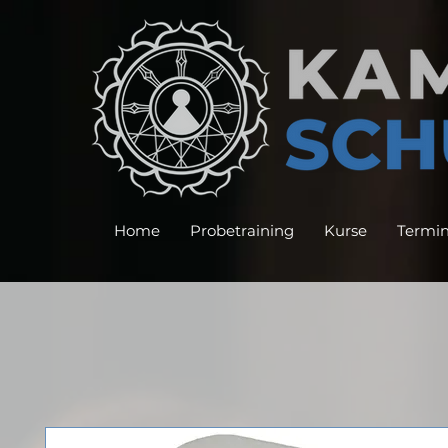
Home
Probetraining
Kurse
Termi