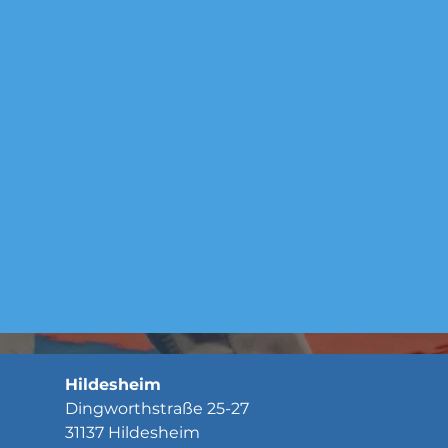
Hildesheim
Dingworthstraße 25-27
31137 Hildesheim